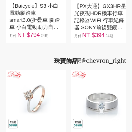
【Baicycle】S3 小白
【PX大通】GX3HR星
電動腳踏車
光夜視HDR機車行車
smart3.0(折疊車 腳踏
記錄器WIFI 行車紀錄
車 小白電動助力自行
器 SONY前後雙鏡頭
車)
HD1080P
NT $794
NT $394
月付
24期
月付
24期
chevron_right
珠寶飾品
看更多