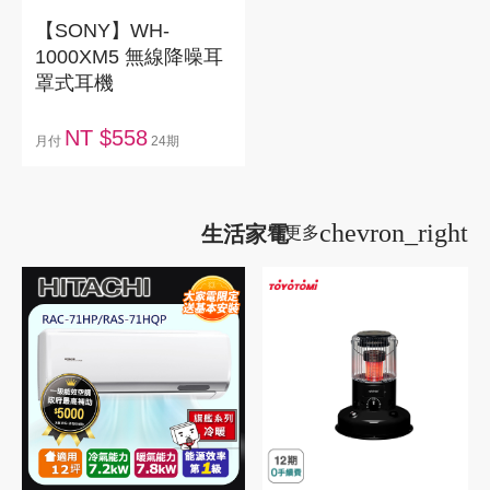
【SONY】WH-
1000XM5 無線降噪耳
罩式耳機
NT $558
月付
24期
chevron_right
生活家電
看更多