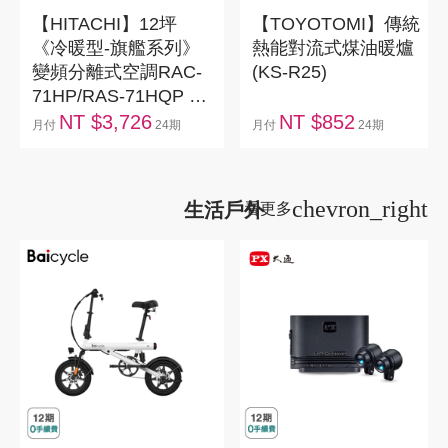
【HITACHI】12坪
【TOYOTOMI】傳統
《冷暖型-旗艦系列》
熱能對流式煤油暖爐
變頻分離式空調RAC-
(KS-R25)
71HP/RAS-71HQP 含
運+標準安裝+舊機回
NT $3,726
NT $852
月付
24期
月付
24期
收(偏遠另計)
chevron_right
生活戶外
看更多