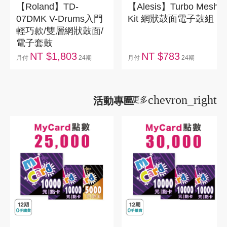
【Roland】TD-
【Alesis】Turbo Mesh
07DMK V-Drums入門
Kit 網狀鼓面電子鼓組
輕巧款/雙層網狀鼓面/
電子套鼓
NT $1,803
NT $783
月付
24期
月付
24期
chevron_right
活動專區
看更多