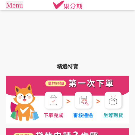
Menu
arrow_drop_down
商城
APPLE專區
手機通訊
商店街
平板電腦
電競桌機/筆電
訂單查詢/繳款
商用桌機/筆電
遊戲專區
我要借款
精選特賣
電競周邊
攝影專區
關於樂分期
數位產品
生活家電
生活戶外
珠寶飾品
常見問題
運動休閒
活動專區
聯絡客服
客訂專區
機車專區
大型家電
禮券專區