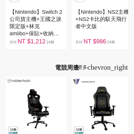
【Nintendo】Switch 2
【Nintendo】NS2主機
公司貨主機+王國之淚
+NS2卡比的馭天飛行
限定版+林克
者中文版
amiibo+保貼+收納包
+矽膠套+主機支架
NT $1,212
NT $986
月付
24期
月付
24期
chevron_right
電競周邊
看更多