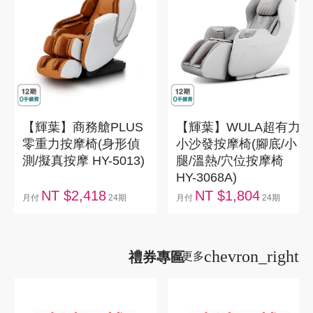
【輝葉】商務艙PLUS
【輝葉】WULA超有力
零重力按摩椅(身形偵
小沙發按摩椅(腳底/小
測/擬真按摩 HY-5013)
腿/溫熱/穴位按摩椅
HY-3068A)
NT $2,418
NT $1,804
月付
24期
月付
24期
chevron_right
禮券專區
看更多