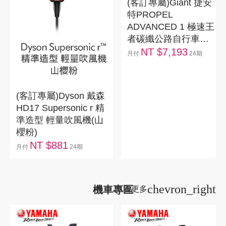
(客訂專屬)Giant 捷安
特PROPEL
ADVANCED 1 極速王
者碳纖公路自行車
2025
NT $7,193
月付
24期
(客訂專屬)Dyson 戴森
HD17 Supersonic r 精
準造型 輕量吹風機(山
櫻粉)
NT $881
月付
24期
chevron_right
機車專區
看更多