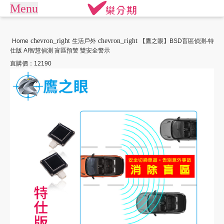
Menu
arrow_drop_down
商城
chevron_right
chevron_right
Home
生活戶外
【鷹之眼】BSD盲區偵測-特
仕版 AI智慧偵測 盲區預警 雙安全警示
APPLE專區
手機通訊
商店街
直購價：12190
平板電腦
電競桌機/筆電
訂單查詢/繳款
商用桌機/筆電
遊戲專區
我要借款
電競周邊
攝影專區
關於樂分期
數位產品
生活家電
生活戶外
珠寶飾品
常見問題
運動休閒
活動專區
聯絡客服
客訂專區
機車專區
大型家電
禮券專區