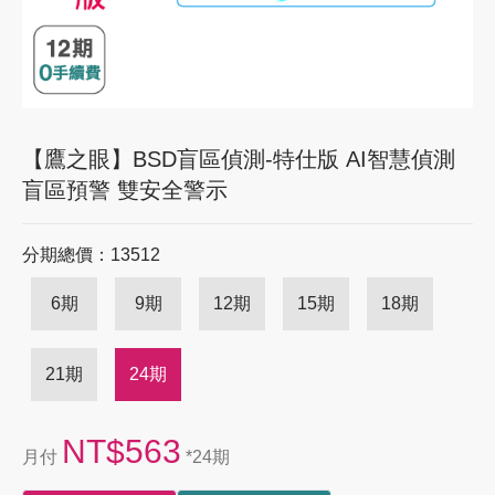
【鷹之眼】BSD盲區偵測-特仕版 AI智慧偵測
盲區預警 雙安全警示
分期總價：13512
6期
9期
12期
15期
18期
21期
24期
NT$563
月付
*24期