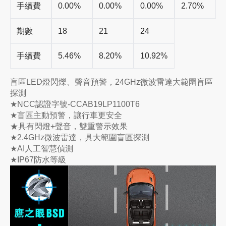
手續費
0.00%
0.00%
0.00%
2.70%
期數
18
21
24
手續費
5.46%
8.20%
10.92%
盲區LED燈閃爍、聲音預警，24GHz微波雷達大範圍盲區
探測
★NCC認證字號-CCAB19LP1100T6
★盲區主動預警，讓行車更安全
★具有閃燈+聲音，雙重警示效果
★2.4GHz微波雷達，具大範圍盲區探測
★AI人工智慧偵測
★IP67防水等級