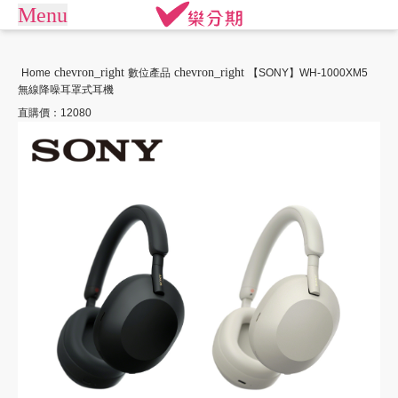
Menu
arrow_drop_down
商城
chevron_right
chevron_right
Home
數位產品
【SONY】WH-1000XM5
無線降噪耳罩式耳機
APPLE專區
手機通訊
商店街
直購價：12080
平板電腦
電競桌機/筆電
訂單查詢/繳款
商用桌機/筆電
遊戲專區
我要借款
電競周邊
攝影專區
關於樂分期
數位產品
生活家電
生活戶外
珠寶飾品
常見問題
運動休閒
活動專區
聯絡客服
客訂專區
機車專區
大型家電
禮券專區