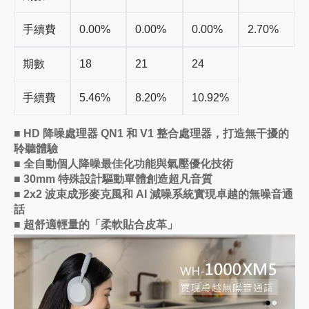
手續費
0.00%
0.00%
0.00%
2.70%
期數
18
21
24
手續費
5.46%
8.20%
10.92%
■ HD 降噪處理器 QN1 和 V1 整合處理器，打造無干擾的
聆聽體驗
■ 全自動個人降噪最佳化功能與氣壓優化技術
■ 30mm 特殊設計驅動單體創造超凡音質
■ 2x2 波束成形麥克風和 AI 減噪系統實現卓越的無噪音通
話
■ 超舒適輕量的「柔軟貼合皮革」