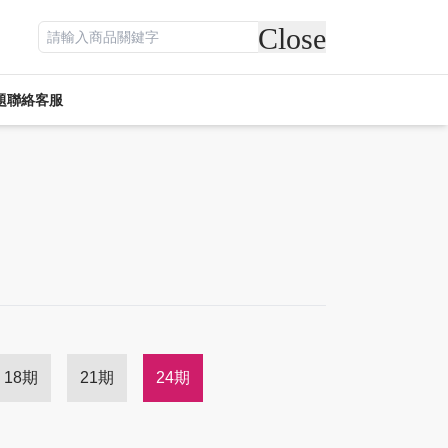
Close
題
聯絡客服
遊戲專區
電競周邊
休閒
活動專區
客訂專區
18期
21期
24期