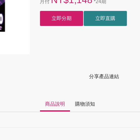
月付
*24期
立即分期
立即直購
分享產品連結
商品說明
購物須知