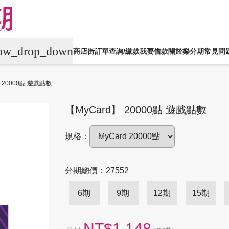
row_drop_down
商店街
訂單查詢/繳款
我要借款
關於樂分期
常見問
平板電腦
電競桌機/筆電
商用桌機/筆電
】 20000點 遊戲點數
生活家電
生活戶外
珠寶飾品
運動
【MyCard】 20000點 遊戲點數
機車專區
大型家電
禮券專區
規格：
分期總價：27552
6期
9期
12期
15期
NT$1,148