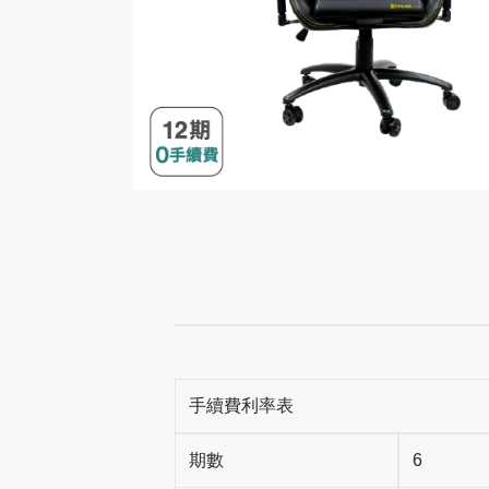
手續費利率表
期數
6