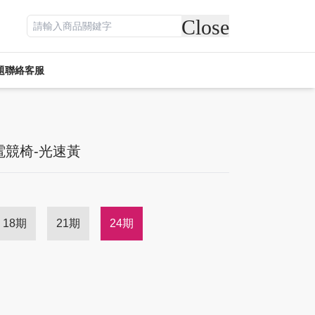
Close
題
聯絡客服
遊戲專區
電競周邊
休閒
活動專區
客訂專區
3 電競椅-光速黃
18期
21期
24期