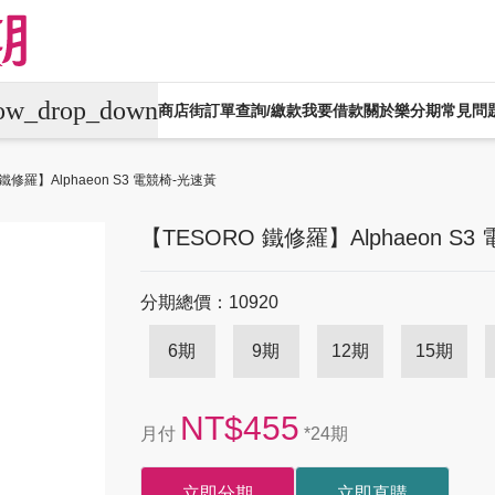
row_drop_down
商店街
訂單查詢/繳款
我要借款
關於樂分期
常見問
平板電腦
電競桌機/筆電
商用桌機/筆電
 鐵修羅】Alphaeon S3 電競椅-光速黃
生活家電
生活戶外
珠寶飾品
運動
【TESORO 鐵修羅】Alphaeon S
機車專區
大型家電
禮券專區
分期總價：10920
6期
9期
12期
15期
NT$455
月付
*24期
立即分期
立即直購