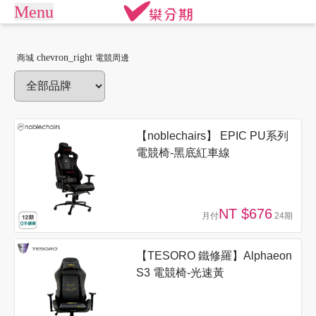
Menu
arrow_drop_down
商城
chevron_right
商城
電競周邊
APPLE專區
手機通訊
商店街
平板電腦
電競桌機/筆電
訂單查詢/繳款
商用桌機/筆電
遊戲專區
【noblechairs】 EPIC PU系列
我要借款
電競椅-黑底紅車線
電競周邊
攝影專區
關於樂分期
數位產品
生活家電
NT $676
月付
24期
生活戶外
珠寶飾品
常見問題
運動休閒
活動專區
【TESORO 鐵修羅】Alphaeon
聯絡客服
S3 電競椅-光速黃
客訂專區
機車專區
大型家電
禮券專區