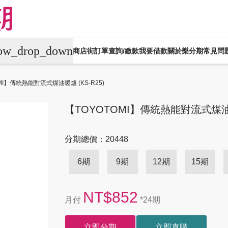
row_drop_down
商店街
訂單查詢/繳款
我要借款
關於樂分期
常見問
平板電腦
電競桌機/筆電
商用桌機/筆電
MI】傳統熱能對流式煤油暖爐 (KS-R25)
生活家電
生活戶外
珠寶飾品
運動
【TOYOTOMI】傳統熱能對流式煤油暖爐
機車專區
大型家電
禮券專區
分期總價：20448
6期
9期
12期
15期
NT$852
月付
*24期
立即分期
立即直購