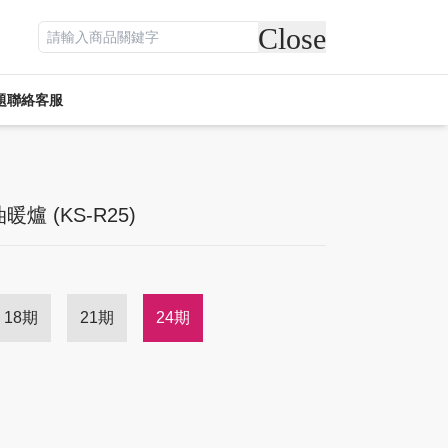
Close
題
聯絡客服
遊戲專區
電競周邊
休閒
活動專區
客訂專區
 (KS-R25)
18期
21期
24期