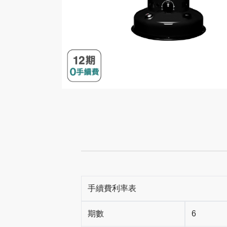
手續費利率表
期數
6