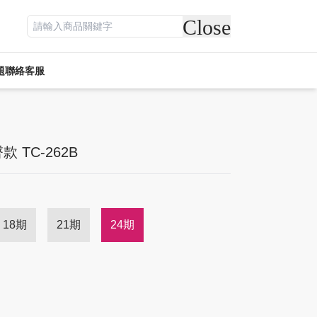
Close
題
聯絡客服
遊戲專區
電競周邊
休閒
活動專區
客訂專區
 TC-262B
18期
21期
24期