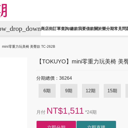
row_drop_down
商店街
訂單查詢/繳款
我要借款
關於樂分期
常見問
平板電腦
電競桌機/筆電
商用桌機/筆電
】mini零重力玩美椅 美臀款 TC-262B
生活家電
生活戶外
珠寶飾品
運動
【TOKUYO】mini零重力玩美椅 美臀款
機車專區
大型家電
禮券專區
分期總價：36264
6期
9期
12期
15期
NT$1,511
月付
*24期
立即分期
立即直購