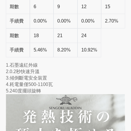
期數
6
9
12
15
手續費
0.00%
0.00%
0.00%
2.70%
期數
18
21
24
手續費
5.46%
8.20%
10.92%
1.石墨遠紅外線
2.0.2秒快速升溫
3.傾倒斷電安全裝置
4.耗電量僅500-1100瓦
5.240度擺頭旋轉