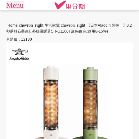
Menu
arrow_drop_down
商城
chevron_right
chevron_right
Home
生活家電
【日本Aladdin 阿拉丁】0.2
秒瞬熱石墨遠紅外線電暖器SH-G1100T綠色/白色(適用8-15坪)
APPLE專區
手機通訊
商店街
直購價：12180
平板電腦
電競桌機/筆電
訂單查詢/繳款
商用桌機/筆電
遊戲專區
我要借款
電競周邊
攝影專區
關於樂分期
數位產品
生活家電
生活戶外
珠寶飾品
常見問題
運動休閒
活動專區
聯絡客服
客訂專區
機車專區
大型家電
禮券專區