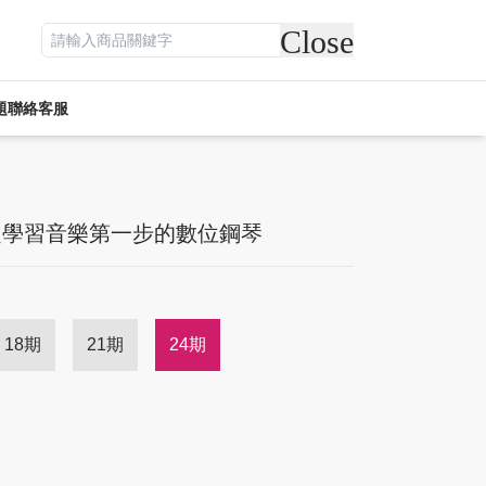
Close
題
聯絡客服
遊戲專區
電競周邊
休閒
活動專區
客訂專區
者奠定學習音樂第一步的數位鋼琴
18期
21期
24期