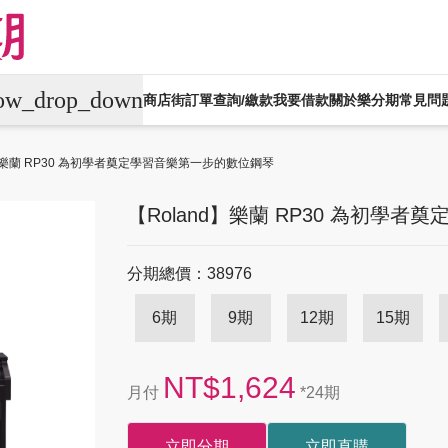
row_drop_down
商店街
訂單查詢/繳款
我要借款
關於樂分期
常見問
平板電腦
電競桌機/筆電
商用桌機/筆電
d】樂蘭 RP30 為初學者奠定學習音樂第一步的數位鋼琴
生活家電
生活戶外
珠寶飾品
運動
【Roland】樂蘭 RP30 為初學
機車專區
大型家電
禮券專區
分期總價：38976
6期
9期
12期
15期
NT$1,624
月付
*24期
立即分期
立即直購