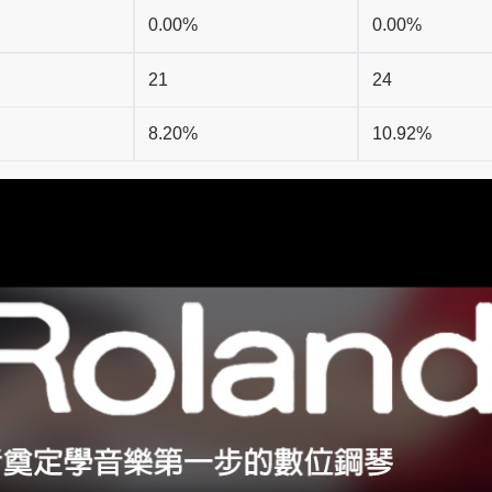
0.00%
0.00%
21
24
8.20%
10.92%