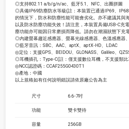
◎支持802.11 a/b/g/n/ac、藍牙5.1、NFC、出圈拼圖

◎具備IP69防塵防水等級(註：本裝置已通過IP69、I
的情況下，防水和防塵性能可能會劣化。亦不建議其與
以及防水防塵功能失效！請注意，本裝置具備USB-C充
塵功能亦可能因日常磨損而降低。請勿在潮濕狀態下充電
◎內建螢幕趨近感應器、螢幕光線感應器、色溫感應器、
◎藍牙音訊：SBC、AAC、aptX、aptX-HD、LDAC

◎定位：支援GPS、BEIDOU、GLONASS、Galileo、
◎耳機插孔：Type-C(註：僅支援數位耳機，不支援類比耳
◎NCC認證碼：CCAF255G0430T1

◎產地：中國

以上規格如有任何說明錯誤請依原廠公告為主
尺寸
6.6-7吋
功能
雙卡雙待
容量
256GB