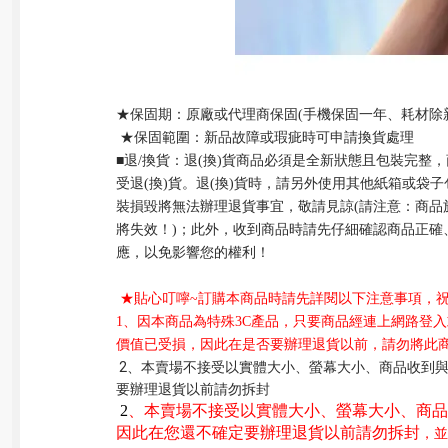
★保固期：原廠或代理商保固
(
手機保固一年、
耗材除
★保固範圍：新品故障或瑕疵時可申請換貨處理
■退
/
換貨：退
(
換
)
貨商品必須是全新狀態且包裝完整，
受退
(
換
)
貨。退
(
換
)
貨時，請另外使用其他紙箱或袋子
裝損毀將無法辦理退貨事宜，敬請見諒
(
請注意：商品
將失效！
)
；此外，收到商品時請先仔細確認商品正確
應，以免影響您的權利！
★
貼心叮嚀
~
訂購本商品時請先詳閱以下注意事項，
1
、因本商品
為特殊
3C
產品，
只要商品經連上網路登入
價值已受損，因此在是否
要辦理退貨以前，請勿將此
 2、本賣場不接受以實體大小、螢幕大小、商品收到與賣場圖片有落差等理由退貨，且外觀瑕疵不在原廠保固範圍內，因此在您還不確定
要辦理退貨以前請勿拆封
 2
、
本賣場不接受以實體大小、螢幕大小、商品
因此
在您還不確定要辦理退貨以前請勿拆封
，並