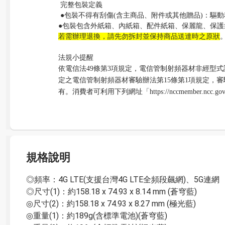
完整包裝定義
 ●
包裝不得有刮傷
(
含主商品、附件或其他贈品
)
：驅動
●
包裝包含外紙箱、內紙箱、配件紙箱、保麗龍、保護
若需辦理退換，請先勿拆封並保持商品送達時之原狀
法規小提醒
依電信法
49
條第
3
項規定，電信管制射頻器材非經型式
定之電信管制射頻器材審驗辦法第
15
條第
1
項規定，審
有。消費者可利用下列網址「
https://nccmember.ncc.go
規格說明
◎頻率：4G LTE(支援台灣4G LTE全頻段飆網)、5G連網

◎尺寸(1)：約158.18 x 74.93 x 8.14 mm (蒼穹藍)

◎尺寸(2)：約158.18 x 74.93 x 8.27 mm (極光藍)

◎重量(1)：約189g(含標準電池)(蒼穹藍)
