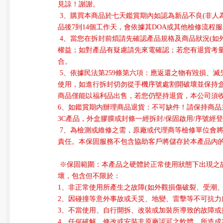
見諒！謝謝。
3
、
購買本商品於七天鑑賞期內如認為新品不良
(
非人
品後
7
到
14
個工作天，會依據其
DOA
或其他檢修流程服
4
、
當您在拆封前煩請先確認產品規格及商品狀況
(
如
權益；如對產品有疑慮請先來電確認；若您有退貨考
合。
5
、依據民法第
259
條第六項：應返還之物有毀損、滅
使用，如進行拆封切勿從手機序號處割開破壞並保持
商品僅能以福利品出售，若您仍堅持退貨，本公司須
6
、如鑑賞期内辦理商品退貨：不可缺件！請保持商品
3C
產品，外盒膠膜或封條一經拆封
/
保固啟用
/
序號經登
 7
、
為檢測或維修之需，原廠或代理商等檢修單位會
責任。本保固服務不包含協助客戶將儲存於本產品內
※
保固範圍：
本產品之硬體於正常使用狀態下出現之
壞，包含但不限於：
1
、非正常使用所產生之故障
(
如外觀損傷破裂、受潮
2
、因碰撞等意外事故或天災、地變、雷擊等不可抗力
3
、不當使用、自行開拆、改裝或加裝所導致的故障或
4
、任何破解、修改或安裝非原廠認可之軟體，所造成