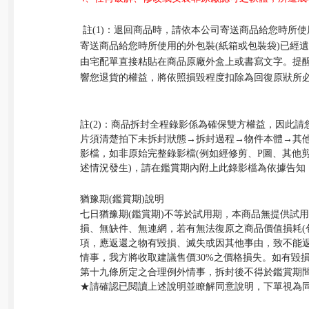
註
(1)
：退回商品時，請依本公司寄送商品給您時所使
寄送商品給您時所使用的外包裝
(
紙箱或包裝袋
)
已經遺
由宅配單直接粘貼在商品原廠外盒上或書寫文字。提
響您退貨的權益，將依照損毀程度扣除為回復原狀所
註
(2)
：商品拆封全程錄影係為確保雙方權益，因此請
片須清楚拍下未拆封狀態→拆封過程→物件本體→其
影檔，如非原始完整錄影檔
(
例如經修剪、
P
圖、其他
述情況發生
)
，請在鑑賞期內附上此錄影檔為依據告知
猶豫期
(
鑑賞期
)
說明
七日猶豫期
(
鑑賞期
)
不等於試用期，本商品無提供試用
損、無缺件、無連網，若有無法復原之商品價值損耗
(
項，應返還之物有毀損、滅失或因其他事由，致不能
情事，我方將收取建議售價
30%
之價格損失。如有毀
第十九條所定之合理例外情事，拆封後不得於鑑賞期
★請確認已閱讀上述說明並瞭解同意說明，下單視為