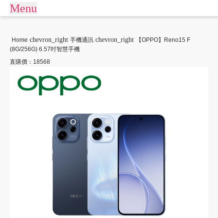
Menu
arrow_drop_down
商城
chevron_right
chevron_right
Home
手機通訊
【OPPO】Reno15 F
(8G/256G) 6.57吋智慧手機
APPLE專區
商店街
直購價：18568
平板電腦
訂單查詢/繳款
商用桌機/筆電
我要借款
電競周邊
關於樂分期
數位產品
生活戶外
常見問題
運動休閒
聯絡客服
客訂專區
大型家電