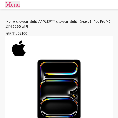
Menu
arrow_drop_down
商城
chevron_right
chevron_right
Home
APPLE專區
【Apple】iPad Pro M5
13吋 512G WiFi
APPLE專區
商店街
直購價：62100
平板電腦
訂單查詢/繳款
商用桌機/筆電
我要借款
電競周邊
關於樂分期
數位產品
生活戶外
常見問題
運動休閒
聯絡客服
客訂專區
大型家電