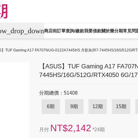
row_drop_down
商店街
訂單查詢/繳款
我要借款
關於樂分期
常見問
平板電腦
電競桌機/筆電
商用桌機/筆電
】TUF Gaming A17 FA707NUG-0122A7445HS 月影灰(R7-7445HS/16G/512G/R
生活家電
生活戶外
珠寶飾品
運動
【ASUS】TUF Gaming A17 FA707
7445HS/16G/512G/RTX4050 6G
機車專區
大型家電
禮券專區
分期總價：51408
6期
9期
12期
15期
NT$2,142
月付
*24期