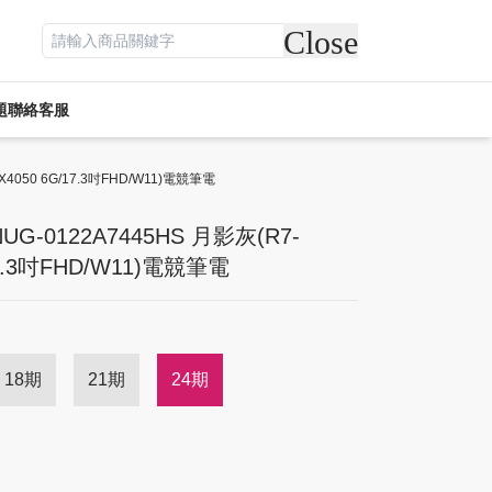
Close
題
聯絡客服
遊戲專區
電競周邊
TX4050 6G/17.3吋FHD/W11)電競筆電
休閒
活動專區
客訂專區
NUG-0122A7445HS 月影灰(R7-
/17.3吋FHD/W11)電競筆電
18期
21期
24期