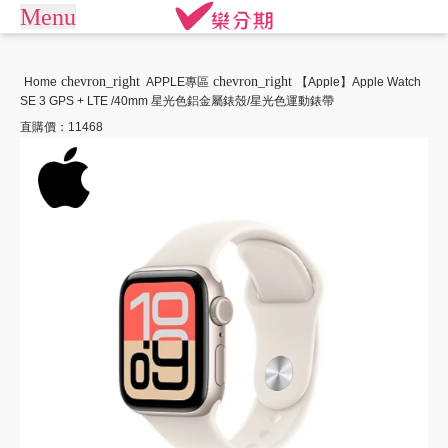
Menu
arrow_drop_down
商城
chevron_right
chevron_right
Home
APPLE專區
【Apple】Apple Watch
SE 3 GPS + LTE /40mm 星光色鋁金屬錶殼/星光色運動錶帶
APPLE專區
手機通訊
商店街
直購價：11468
平板電腦
電競桌機/筆電
訂單查詢/繳款
商用桌機/筆電
遊戲專區
我要借款
電競周邊
攝影專區
關於樂分期
數位產品
生活家電
生活戶外
珠寶飾品
常見問題
運動休閒
活動專區
聯絡客服
客訂專區
機車專區
大型家電
禮券專區