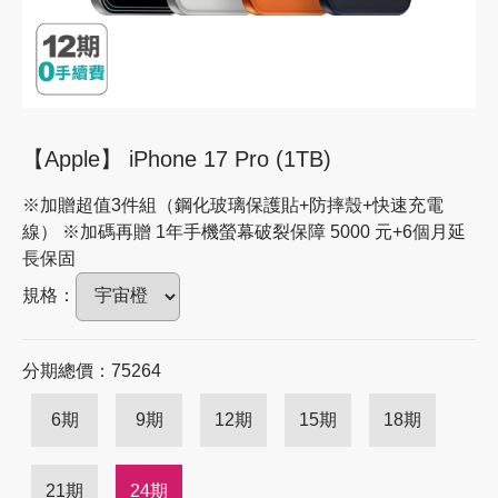
【Apple】 iPhone 17 Pro (1TB)
※加贈超值3件組（鋼化玻璃保護貼+防摔殼+快速充電
線） ※加碼再贈 1年手機螢幕破裂保障 5000 元+6個月延
長保固
規格：
分期總價：75264
6期
9期
12期
15期
18期
21期
24期