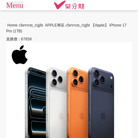
Menu
arrow_drop_down
商城
chevron_right
chevron_right
Home
APPLE專區
【Apple】 iPhone 17
Pro (1TB)
APPLE專區
手機通訊
商店街
直購價：67858
平板電腦
電競桌機/筆電
訂單查詢/繳款
商用桌機/筆電
遊戲專區
我要借款
電競周邊
攝影專區
關於樂分期
數位產品
生活家電
生活戶外
珠寶飾品
常見問題
運動休閒
活動專區
聯絡客服
客訂專區
機車專區
大型家電
禮券專區