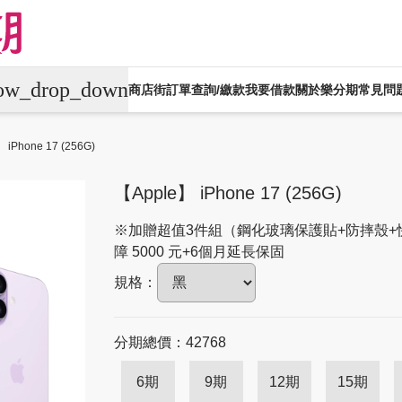
row_drop_down
商店街
訂單查詢/繳款
我要借款
關於樂分期
常見問
平板電腦
電競桌機/筆電
商用桌機/筆電
 iPhone 17 (256G)
生活家電
生活戶外
珠寶飾品
運動
【Apple】 iPhone 17 (256G)
機車專區
大型家電
禮券專區
※加贈超值3件組（鋼化玻璃保護貼+防摔殼+
障 5000 元+6個月延長保固
規格：
分期總價：42768
6期
9期
12期
15期