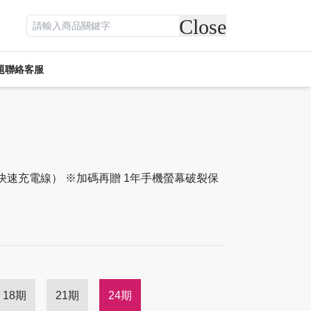
Close
題
聯絡客服
遊戲專區
電競周邊
休閒
活動專區
客訂專區
快速充電線） ※加碼再贈 1年手機螢幕破裂保
18期
21期
24期