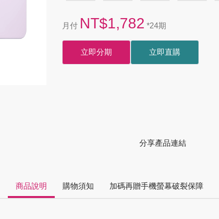
NT$1,782
月付
*24期
立即分期
立即直購
分享產品連結
商品說明
購物須知
加碼再贈手機螢幕破裂保障