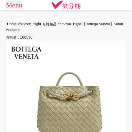
Menu
arrow_drop_down
商城
chevron_right
chevron_right
Home
名牌精品
【Bottega Veneta】Small
Andiamo
APPLE專區
手機通訊
商店街
直購價：166530
平板電腦
電競桌機/筆電
訂單查詢/繳款
商用桌機/筆電
遊戲專區
我要借款
電競周邊
攝影專區
關於樂分期
數位產品
生活家電
生活戶外
珠寶飾品
常見問題
運動休閒
活動專區
聯絡客服
客訂專區
機車專區
大型家電
禮券專區