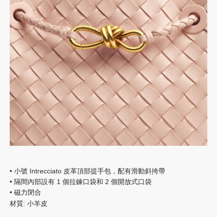
• 小號 Intrecciato 皮革頂部提手包，配有滑動斜挎帶
• 隔間內部設有 1 個拉鍊口袋和 2 個開放式口袋
• 磁力閉合
材質: 小羊皮