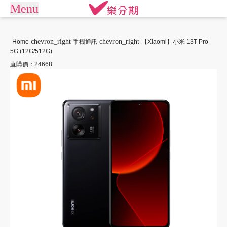
Menu
arrow_drop_down
商城
chevron_right
chevron_right
Home
手機通訊
【Xiaomi】小米 13T Pro
5G (12G/512G)
APPLE專區
手機通訊
商店街
直購價：24668
平板電腦
電競桌機/筆電
訂單查詢/繳款
商用桌機/筆電
遊戲專區
我要借款
電競周邊
攝影專區
關於樂分期
數位產品
生活家電
生活戶外
珠寶飾品
常見問題
運動休閒
活動專區
聯絡客服
客訂專區
機車專區
大型家電
禮券專區