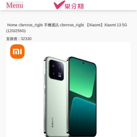
Menu
arrow_drop_down
商城
chevron_right
chevron_right
Home
手機通訊
【Xiaomi】Xiaomi 13 5G
(12G/256G)
APPLE專區
手機通訊
商店街
直購價：32330
平板電腦
電競桌機/筆電
訂單查詢/繳款
商用桌機/筆電
遊戲專區
我要借款
電競周邊
攝影專區
關於樂分期
數位產品
生活家電
生活戶外
珠寶飾品
常見問題
運動休閒
活動專區
聯絡客服
客訂專區
機車專區
大型家電
禮券專區